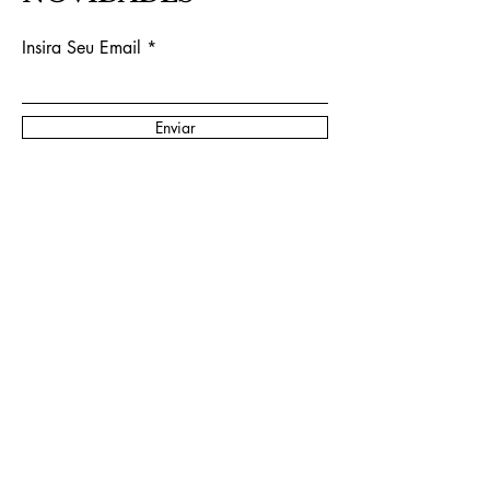
Insira Seu Email
Enviar
Sim, quero receber novidades no e-
mail!
raissasvitral@gmail.com