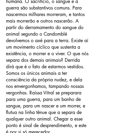
humana. O sacrifício, o sangue e a
guerra são substantivos comuns. Para
nascermos milhares morreram, e tantos
mais morrerão e outros nascerão. A
partir do derramamento do sangue do
animal segundo o Candomblé
devolvemos o axé para a terra. Existe aí
um movimento cíclico que sustenta a
existência, o morrer e o viver. O que nós
separa dos demais animais? Derrida
dirá que é o fato de estarmos vestidos.
Somos os únicos animais a ter
consciência da própria nudez, e dela
nos envergonhamos, tampando nossas
vergonhas. Raíssa Vitral se preparara
para uma guerra, para um banho de
sangue, para um nascer e um morrer, e
flutua na linha tênue que a separa de
qualquer outro animal. Chegar a esse
ponto é sinal de desprendimento, e este
é por si só merecedor.