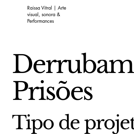
Raissa Vitral | Arte
visual, sonora &
Performances
Derrubam
Prisões
Tipo de proje