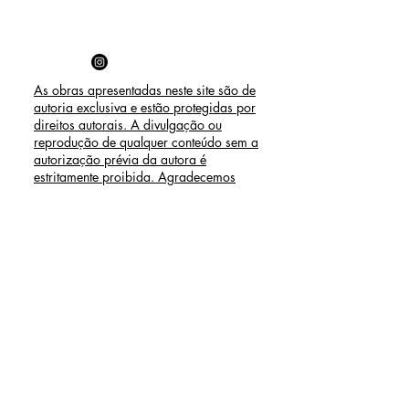
As obras apresentadas neste site são de
autoria exclusiva e estão protegidas por
direitos autorais. A divulgação ou
reprodução de qualquer conteúdo sem a
autorização prévia da autora é
estritamente proibida. Agradecemos
pela compreensão e pelo respeito a este
direito.
Raissa Vitral
| Arte visual,
Sonora & Performances
RECEBA NOSSAS
NOVIDADES